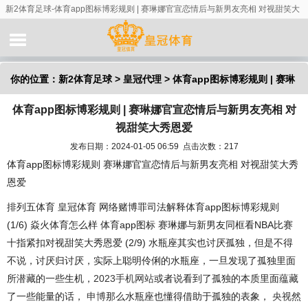
新2体育足球-体育app图标博彩规则 | 赛琳娜官宣恋情后与新男友亮相 对视甜笑大
秀恩爱
你的位置：
新2体育足球
>
皇冠代理
> 体育app图标博彩规则 | 赛琳
体育app图标博彩规则 | 赛琳娜官宣恋情后与新男友亮相 对
娜官宣恋情后与新男友亮相 对视甜笑大秀恩爱
视甜笑大秀恩爱
发布日期：2024-01-05 06:59 点击次数：217
体育app图标博彩规则 赛琳娜官宣恋情后与新男友亮相 对视甜笑大秀
恩爱
排列五体育 皇冠体育 网络赌博罪司法解释体育app图标博彩规则
(1/6) 焱火体育怎么样 体育app图标 赛琳娜与新男友同框看NBA比赛
十指紧扣对视甜笑大秀恩爱 (2/9) 水瓶座其实也讨厌孤独，但是不得
不说，讨厌归讨厌，实际上聪明伶俐的水瓶座，一旦发现了孤独里面
所潜藏的一些生机，
2023手机网站
或者说看到了孤独的本质里面蕴藏
了一些能量的话，
申博
那么水瓶座也懂得借助于孤独的表象，
央视
然